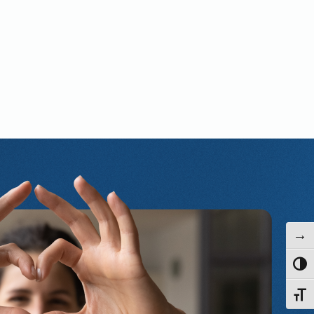
→
פעל/כבה ניגודיות גבוהה
תג גודל גופן