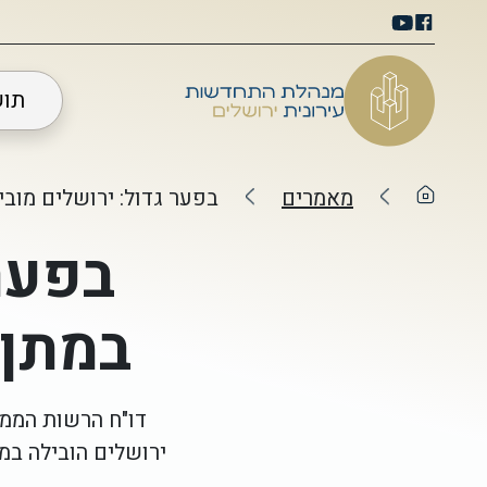
תו
מאמרים
בפער גדול: ירושלים מוביל
בפער 
במתן ה