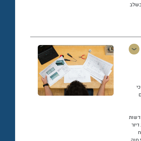
בשלב
י
ם
דשות
הריסה של 24 יחידות דיור
וח
חוק.