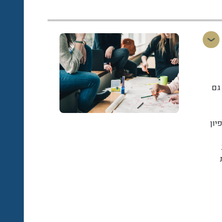
גם
יון