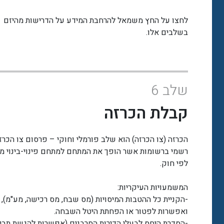
לחצו על החץ משמאל להרחבת המידע על הדרישות מהיזם
בשלבים אלו.
שלב 6
קבלת הכרזה
הכרזה (צו הכרזה) הוא שלב פורמלי וחוקי – פרסום צו הכרז
רשמי ברשומות אשר הופך את המתחם למתחם פינוי-בינוי מו
לפי חוק.
המשמעויות העיקריות:
-הקניית כל ההטבות המיסויות (מס שבח, מס רכישה, מע"מ),
ואפשרות לפטור או הפחתת היטל השבחה.
-הסדרת היחס לבעלי הדירות הסרבנים (אפשרות להגשת תבי