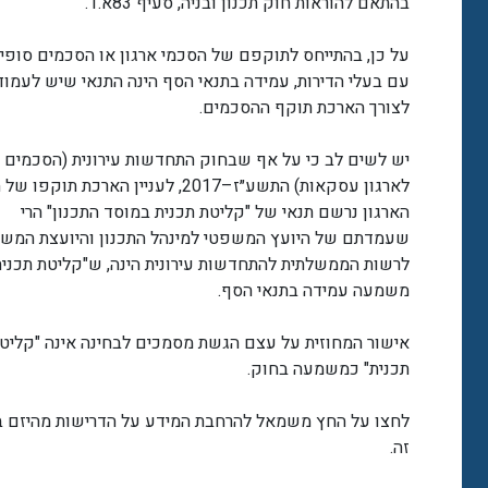
בהתאם להוראות חוק תכנון ובניה, סעיף 83א.1.
על כן, בהתייחס לתוקפם של הסכמי ארגון או הסכמים סופי
עם בעלי הדירות, עמידה בתנאי הסף הינה התנאי שיש לעמוד 
לצורך הארכת תוקף ההסכמים.
יש לשים לב כי על אף שבחוק התחדשות עירונית (הסכמים
לארגון עסקאות) התשע״ז–2017, לעניין הארכת תוק
הארגון נרשם תנאי של "קליטת תכנית במוסד התכנון" הרי
שעמדתם של היועץ המשפטי למינהל התכנון והיועצת המש
לרשות הממשלתית להתחדשות עירונית הינה, ש"קליטת תכנית
משמעה עמידה בתנאי הסף.
אישור המחוזית על עצם הגשת מסמכים לבחינה אינה "קליט
תכנית" כמשמעה בחוק.
לחצו על החץ משמאל להרחבת המידע על הדרישות מהיזם 
זה.