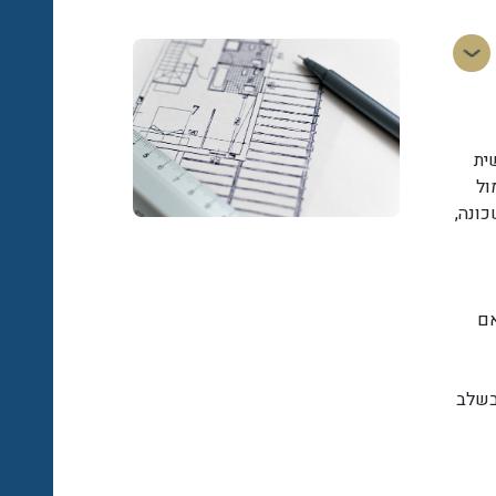
ית
ול
כונה,
אם
בשלב