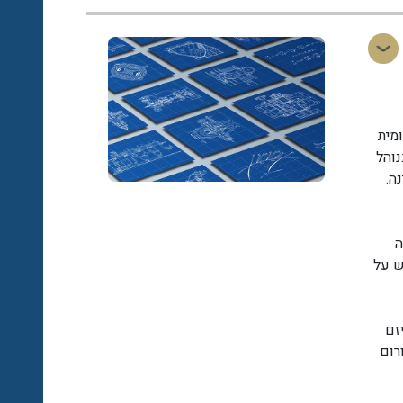
מית
והל
ה.
ה
ש על
זם
מפורום