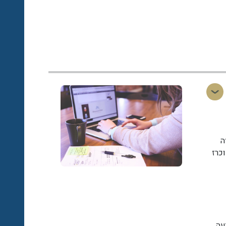
ה
כרז
עה