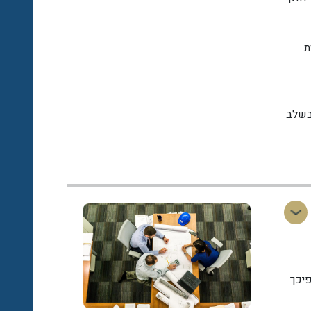
ת
בשלב
פיכך