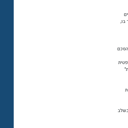
ים
בו,
פו של הסכם
פטית
"
ת
בשלב